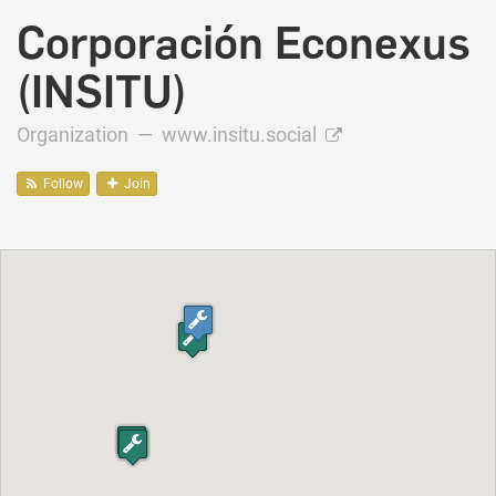
Corporación Econexus
(INSITU)
Organization —
www.insitu.social
Follow
Join