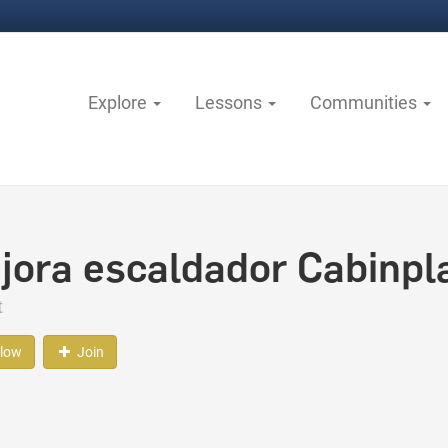
Explore
Lessons
Communities
jora escaldador Cabinpl
t
llow
Join