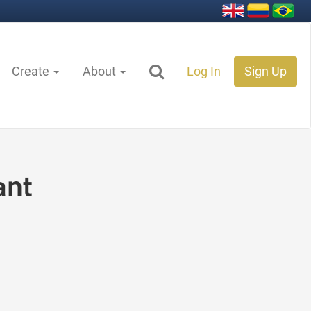
Create
About
Log In
Sign Up
ant