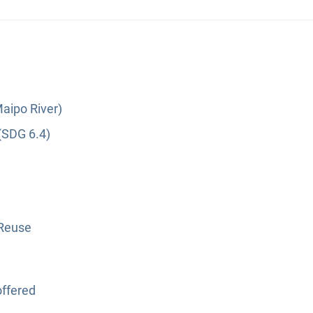
Maipo River)
(SDG 6.4)
 Reuse
ffered