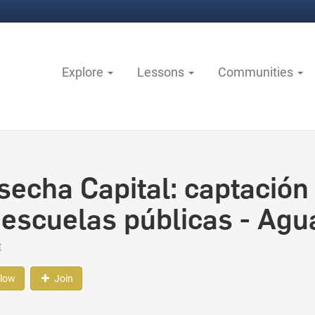
Explore
Lessons
Communities
secha Capital: captación 
 escuelas públicas - Agu
t
llow
Join