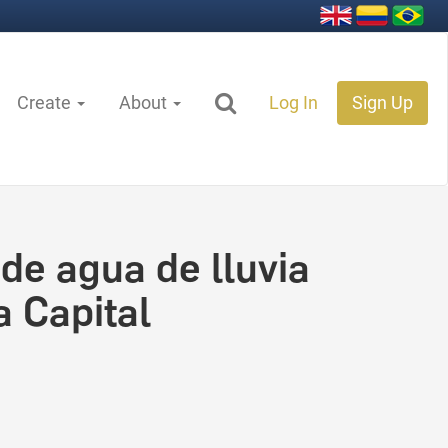
Create
About
Log In
Sign Up
de agua de lluvia
a Capital