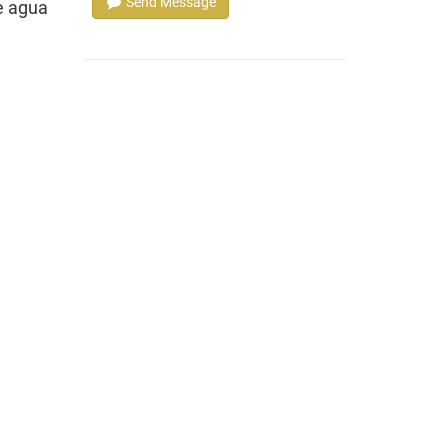
Send Message
e agua