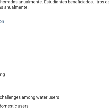
horradas anualmente. Estudiantes beneficiados, litros d
das anualmente.
ion
ing
 challenges among water users
domestic users