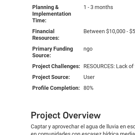
Planning &
1 - 3 months
Implementation
Time:
Financial
Between $10,000 - $
Resources:
Primary Funding
ngo
Source:
Project Challenges:
RESOURCES: Lack of f
Project Source:
User
Profile Completion:
80%
Project Overview
Captar y aprovechar el agua de lluvia en es
en comunidades con escasez hídrica median