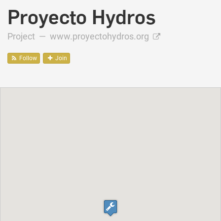
Proyecto Hydros
Project —
www.proyectohydros.org
Follow
Join