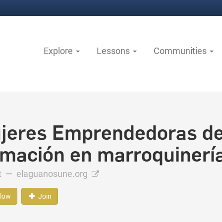
Explore
Lessons
Communities
jeres Emprendedoras de 
rmación en marroquinerí
ct —
elaguanosune.org
llow
Join