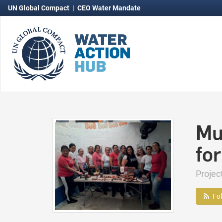
UN Global Compact
|
CEO Water Mandate
Mu
fo
Proje
Fo