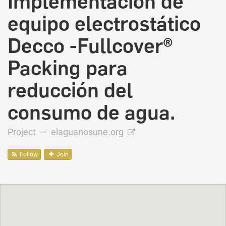
Implementación de
equipo electrostático
Decco -Fullcover®
Packing para
reducción del
consumo de agua.
Project —
elaguanosune.org
Follow
Join