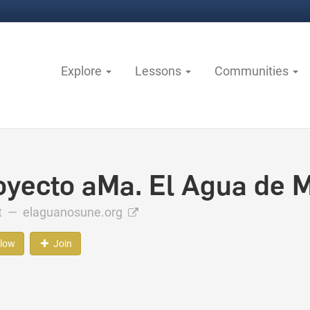
Explore
Lessons
Communities
oyecto aMa. El Agua de 
ct —
elaguanosune.org
llow
Join