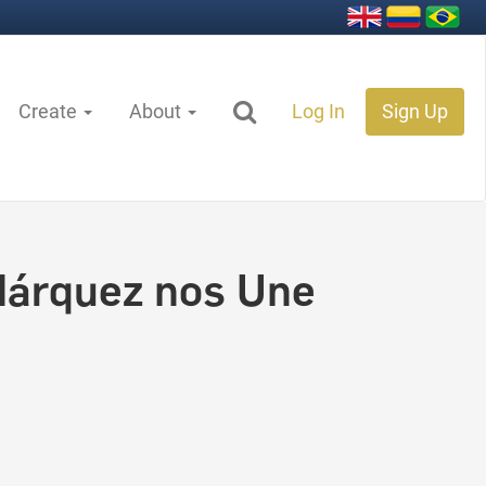
Create
About
Log In
Sign Up
Márquez nos Une